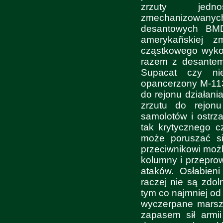
zrzuty jedno
zmechanizowanych
desantowych BMD
amerykañskiej z
cząstkowego wykor
razem z desantem 
Supacat czy nie
opancerzony M-113
do rejonu działani
zrzutu do rejonu
samolotów i ostrza
tak krytycznego c
może poruszać si
przeciwnikowi możl
kolumny i przeprow
ataków. Osłabien
raczej nie są zdo
tym co najmniej od
wyczerpane marsz
zapasem sił armi