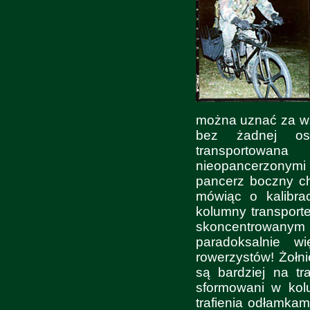
można uznać za wz
bez żadnej osł
transportowana
nieopancerzonymi c
pancerz boczny ch
mówiąc o kalibra
kolumny transport
skoncentrowanym
paradoksalnie w
rowerzystów! Żołni
są bardziej na tr
sformowani w kol
trafienia odłamkam