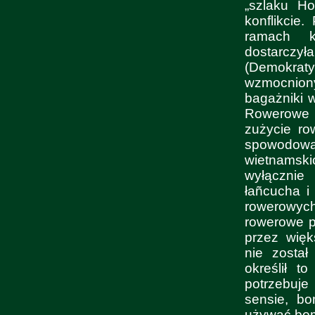
„szlaku H
konflikcie
ramach ko
dostarczy
(Demokra
wzmocnion
bagażniki 
Rowerowe 
zużycie ro
spowodow
wietnamsk
wyłącznie
łañcucha i
rowerowyc
rowerowe p
przez więk
nie został
określił 
potrzebuje
sensie, bo
używać bom