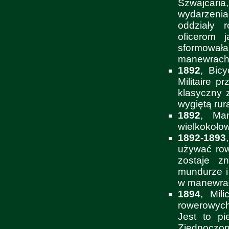
Szwajcari
wydarzenia
oddziały r
oficerom 
sformowała
manewrach
1892
, Bicy
Militaire p
klasyczny 
wygiętą rur
1892
, Ma
wielkokoło
1892-1893
używać row
zostaje z
mundurze i
w manewra
1894
, Mil
rowerowych
Jest to pi
Zjednoczon