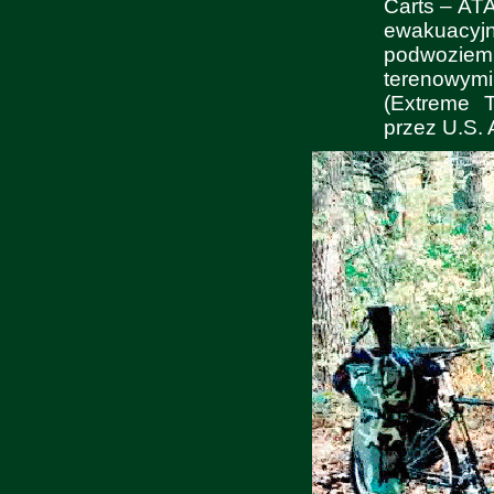
Carts – AT
ewakuacy
podwoziem
terenowym
(Extreme T
przez U.S.