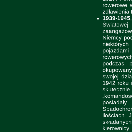
rowerowe w 
zdławienia
1939-1945
Światowej 
zaangażowa
Niemcy pod
niektórych
pojazdami
rowerowych
podczas p
okupowanyc
swojej dzi
1942 roku 
skuteczni
„komando
posiadał
Spadochron
ilościach.
składanych
kierownicy