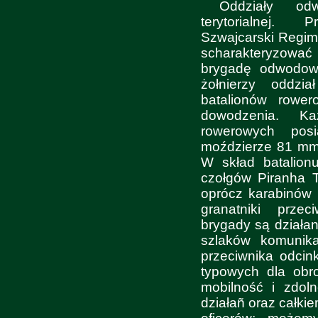
Oddziały o
terytorialnej. P
Szwajcarski Regi
scharakteryzować
brygadę odwodow
żołnierzy oddz
batalionów rower
dowodzenia. K
rowerowych pos
moździerze 81 mm 
W skład batalion
czołgów Piranha 
oprócz karabinów 
granatniki przec
brygady są działan
szlaków komunika
przeciwnika odcink
typowych dla obro
mobilność i zdol
działañ oraz całkie