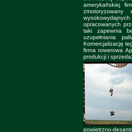
amerykañskiej fir
zmotoryzowany 
wysokowydajnych 
opracowanych prz
taki zapewnia b
uzupełniania pa
Komercjalizację t
firma rowerowa Apr
produkcji i sprzed
powietrzno-desan