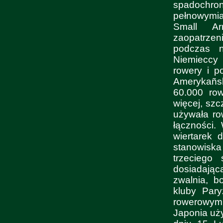
spadochro
pełnowymi
Small A
zaopatrzen
podczas n
Niemieccy 
rowery i p
Amerykañs
60.000 row
więcej, szc
używała ro
łączności
wiertarek 
stanowiska
trzeciego 
dosiadają
zwalnia, b
kluby Pary
rowerowym 
Japonia uż