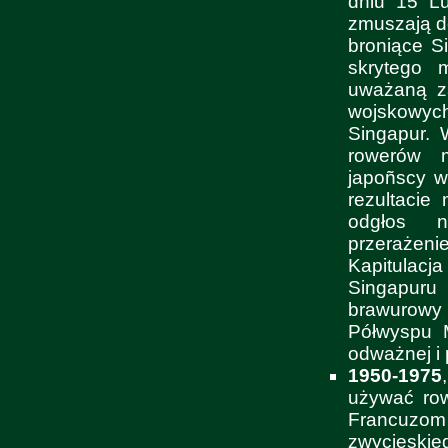
dniu 15 L
zmuszają do
broniące S
skrytego 
uważaną za
wojskowyc
Singapur. 
rowerów m
japoñscy w
rezultacie
odgłos n
przerażen
Kapitulacj
Singapuru
brawurowy
Półwyspu M
odważnej i 
1950-1975
używać row
Francuzom
zwycięskie