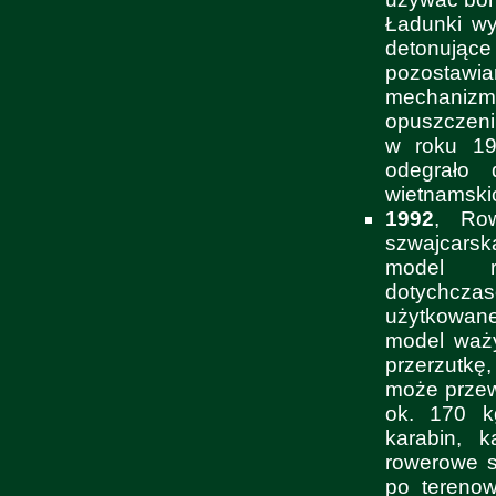
Ładunki wy
detonując
pozostawi
mechaniz
opuszczen
w roku 19
odegrało 
wietnamski
1992
, Row
szwajcars
model r
dotych
użytkowan
model waż
przerzutkę
może przew
ok. 170 k
karabin, 
rowerowe s
po terenow