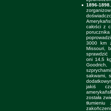
1896-1898
zorganizow
doświadczon
Amerykañsk
całości z 
poruczni
poprowadzi
3000 km z
Missouri, 
sprawdzić 
oni 14,5 k
Goodrich,
szprycham
sakwami, s
dodatkowy
jakiś cz
amerykañs
została zwi
tłumieniu
zakoñczen