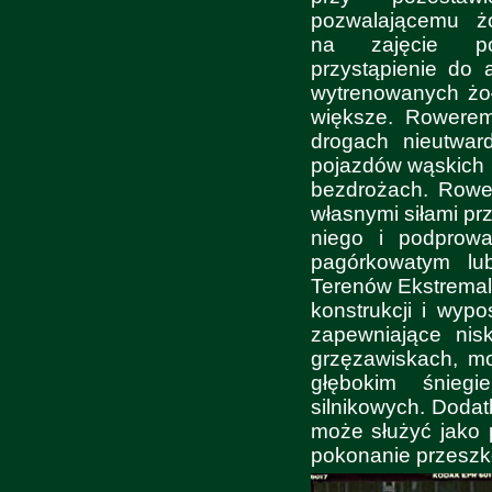
pozwalającemu żoł
na zajęcie po
przystąpienie do
wytrenowanych żoł
większe. Rowere
drogach nieutwar
pojazdów wąskich p
bezdrożach. Rowe
własnymi siłami pr
niego i podprowa
pagórkowatym lu
Terenów Ekstremaln
konstrukcji i wy
zapewniające nis
grzęzawiskach, mo
głębokim śnieg
silnikowych. Dodat
może służyć jako 
pokonanie przeszk