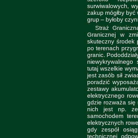
surwiwalowych, wy
zakup mógłby być 
grup – byłoby czy
Straż Graniczn
Granicznej w zmi
skuteczny środek 
po terenach przygr
granic. Pododdział
niewykrywalnego 
tutaj wszelkie wym
jest zasób sił zw
poradzić wyposaża
zestawy akumulato
elektrycznego ro
gdzie rozważa się
nich jest np. z
samochodem ter
elektrycznych row
gdy zespół osiąg
technicznej odpow