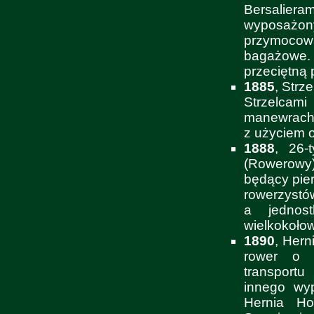
Bersalie
wyposażony
przymocowa
bagażowe.
przeciętną 
1885
, Strz
Strzelcami
manewrach 
z użyciem o
1888
, 26-
(Rowerowy
będący pie
rowerzystó
a jednos
wielkokołow
1890
, Hern
rower o 
transportu
innego wyp
Hernia Ho