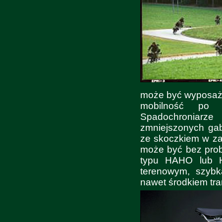
może być wyposaż
mobilność po o
Spadochroniar
zmniejszonych ga
ze skoczkiem w za
może być bez pro
typu HAHO lub H
terenowym, szybk
nawet środkiem tr