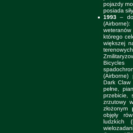
pojazdy mo
posiada sił
1993
– do 
(Airborne
weteranów 
którego ce
większej n
terenowy
Zmilitaryz
Bicycles
spadochro
(Airborne)
Dark Claw 
pełne, pia
przebicie,
zrzutowy 
złożonym 
objęły ró
ludzkich
wielozadan