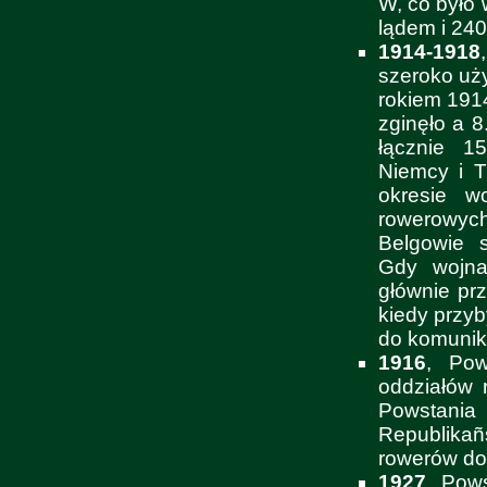
W, co było
lądem i 24
1914-1918
szeroko uży
rokiem 1914
zginęło a 8
łącznie 1
Niemcy i 
okresie w
rowerowych
Belgowie 
Gdy wojna
głównie pr
kiedy przyb
do komunika
1916
, Pow
oddziałów 
Powstania 
Republikañ
rowerów do
1927
, Pow