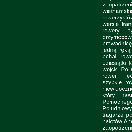
zaopatrz
wietnamsk
rowerzystó
wersje fra
rowery b
przymocowy
prowadnicę
jedną ręką
pchali row
dziesiątki
wojsk. Po 
rower i je
szybkie, ro
niewidoczne
który nas
Północneg
Południowy
tragarze p
nalotów Ame
zaopatrzen