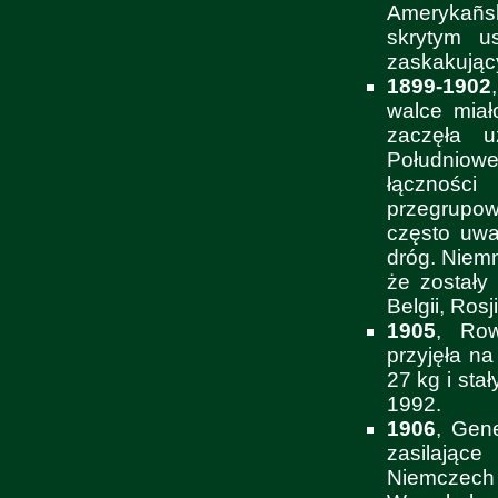
Amerykañsk
skrytym us
zaskakujący
1899-1902
walce miał
zaczęła 
Południowe
łączności
przegrupow
często uwa
dróg. Niemn
że zostały 
Belgii, Rosji
1905
, Row
przyjęła n
27 kg i sta
1992.
1906
, Gen
zasilające
Niemczech 