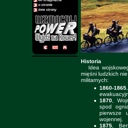
do ściągnięcia
o stronie
inne strony
Historia
Idea wojskowe
mięśni ludzkich nie
militarnych:
1860-1865
ewakuacyjn
1870
, Woj
spod ogni
pierwsze 
wojennej.
1875
, Ber