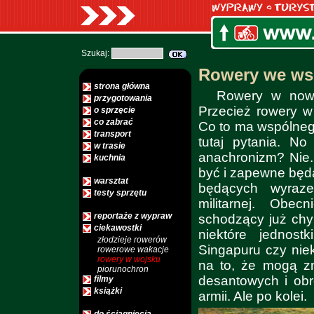
Szukaj:
Rowery we ws
strona główna
Rowery w now
przygotowania
Przecież rowery 
o sprzęcie
co zabrać
Co to ma wspólne
transport
tutaj pytania. N
w trasie
anachronizm? Nie
kuchnia
być i zapewne będ
warsztat
będących wyraze
testy sprzętu
militarnej. Obe
reportaże z wypraw
schodzący już ch
ciekawostki
niektóre jednos
złodzieje rowerów
Singapuru czy niek
rowerowe wakacje
rowery w wojsku
na to, że mogą z
piorunochron
desantowych i obro
filmy
książki
armii. Ale po kolei.