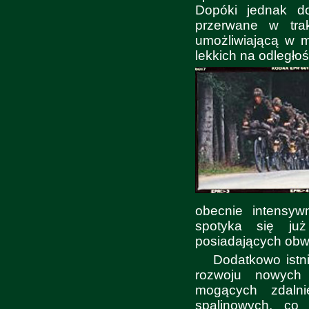
Dopóki jednak d
przerwane w trak
umożliwiającą w m
lekkich na odległo
obecnie intensyw
spotyka się ju
posiadających obw
Dodatkowo istn
rozwoju nowych
mogących zdalni
spalinowych, co