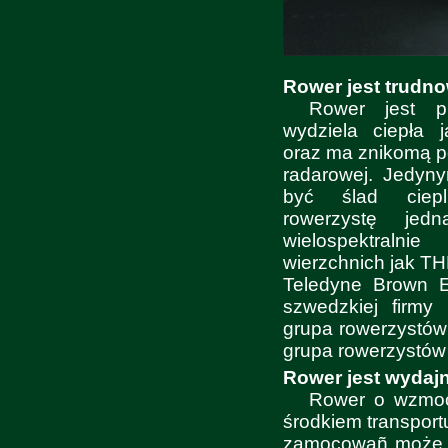
Rower jest trudn
Rower jest p
wydziela ciepła 
oraz ma znikomą po
radarowej. Jedyn
być ślad ciep
rowerzystę jed
wielospektralni
wierzchnich jak TH
Teledyne Brown 
szwedzkiej firmy
grupa rowerzystów
grupa rowerzystów
Rower jest wydajn
Rower o wzmocn
środkiem transport
zamocowañ może sł