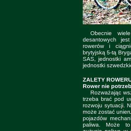
Obecnie wiele
desantowych jes
rowerów i ciągn
brytyjską 5-tą Bry
SAS, jednostki am
jednostki szwedzk
ZALETY ROWER
Rower nie potrzeb
Rozważając wsz
trzeba brać pod u
rozwoju sytuacji. 
może zostać unieru
pojazdów mechani
paliwa. Może to