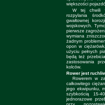
większości pojazd
W tej chwili
rozpylania środ
gwałtownej koroz
wojskowych. Tymc
pierwsze zagrożen
wymiana zniszczo
żadnym probleme
opon w ciężarówka
użyciu pełnych p
będą też przebici
zastosowania pr
kolców.
Rower jest ruchli
Rowerem w zal
całkowitego ciężar
jego ekwipunku, 
szybkością 15-4
jednorazowe prze
przy pozostaw