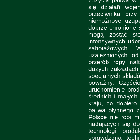
zużycia paliwa w 
się działañ woje
przeciwnika przy
niemożności uzupe
dobrze chronione s
mogą zostać st
intensywnych uderz
sabotażowych. 
uzależnionych od
przerób ropy naf
dużych zakładach
specjalnych składó
poważny. Części
uruchomienie prod
średnich i małych
kraju, co dopiero
paliwa płynnego 
Polsce nie robi 
nadających się d
technologii prod
sprawdzona techn