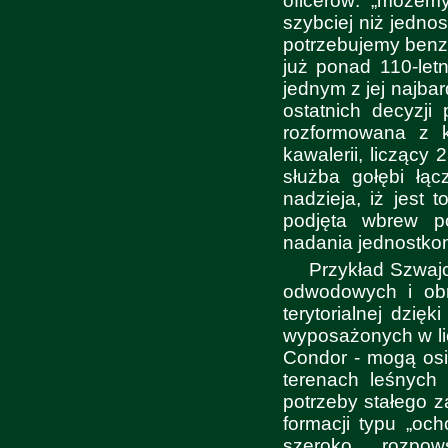
oficerów: „możem
szybciej niż jednos
potrzebujemy benz
już ponad 110-letn
jednym z jej najba
ostatnich decyzji 
rozformowana z k
kawalerii, liczący
służba gołębi łą
nadzieja, iż jest 
podjęta wbrew p
nadania jednostkom
Przykład Szwajc
odwodowych i obro
terytorialnej dzi
wyposażonych w lic
Condor - mogą os
terenach leśnych
potrzeby stałego 
formacji typu „och
szeroko rozpow