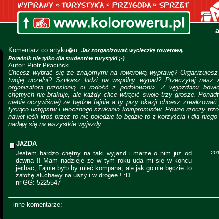
a
Komentarz do artyku�u:
Jak zorganizować wycieczkę rowerową.
Poradnik nie tylko dla studentów turystyki ;-)
Autor: Piotr Piłaciński
Chcesz wybrać się ze znajomymi na rowerową wyprawę? Organizujesz 
twojej uczelni? Szukasz ludzi na wspólny wypad? Przeczytaj nasz a
organizatora przesłonią ci radość z pedałowania. Z wyjazdami bowi
chętnych nie brakuje, ale każdy chce wtrącić swoje trzy grosze. Ponad
ciebie oczywiście) ze będzie fajnie a ty przy okazji chcesz zrealizowa
tysiące ustępstw i wiecznego szukania kompromisów. Pewne rzeczy trzeb
nawet jeśli ktoś przez to nie pojedzie to będzie to z korzyścią i dla niego
nadają się na wszystkie wyjazdy.
JAZDA
Jestem bardzo chętny na taki wyjazd i marze o nim juz od
201
dawna !! Mam nadzieje ze w tym roku uda mi sie w koncu
jechac, Fajnie było by mieć kompana, ale jak go nie będzie to
założę sluchawy na uszy i w drogee ! :D
nr GG: 5225547
inne komentarze: