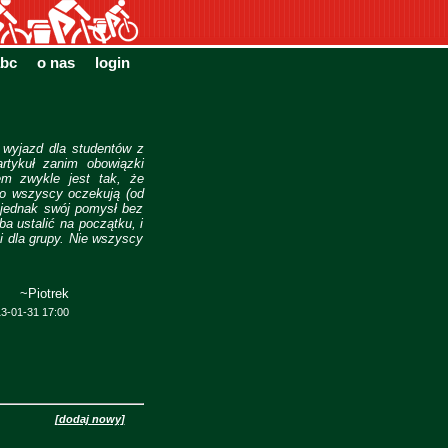
bc
o nas
login
wyjazd dla studentów z
rtykuł zanim obowiązki
em zwykle jest tak, że
to wszyscy oczekują (od
ć jednak swój pomysł bez
a ustalić na początku, i
 i dla grupy. Nie wszyscy
~Piotrek
3-01-31 17:00
[dodaj nowy]