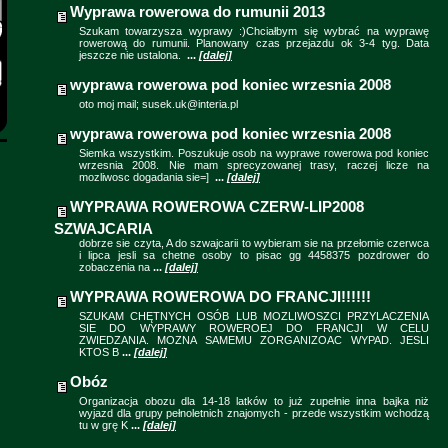
Wyprawa rowerowa do rumunii 2013
Szukam towarzysza wyprawy :)Chciałbym się wybrać na wyprawę
rowerową do rumunii. Planowany czas przejazdu ok 3-4 tyg. Data
jeszcze nie ustalona.
...
[dalej]
wyprawa rowerowa pod koniec wrzesnia 2008
oto moj mail; susek.uk@interia.pl
wyprawa rowerowa pod koniec wrzesnia 2008
Siemka wszystkim. Poszukuje osob na wyprawe rowerowa pod koniec
wrzesnia 2008. Nie mam sprecyzowanej trasy, raczej licze na
mozliwosc dogadania sie=]
...
[dalej]
WYPRAWA ROWEROWA CZERW-LIP2008
SZWAJCARIA
dobrze sie czyta, A do szwajcarii to wybieram sie na przełomie czerwca
i lipca jesli sa chetne osoby to pisac gg 4458375 pozdrower do
zobaczenia na
...
[dalej]
WYPRAWA ROWEROWA DO FRANCJI!!!!!!
SZUKAM CHĘTNYCH OSÓB LUB MOZLIWOSZCI PRZYLACZENIA
SIE DO WYPRAWY ROWEROEJ DO FRANCJI W CELU
ZWIEDZANIA. MOZNA SAMEMU ZORGANIZOAC WYPAD. JESLI
KTOS B
...
[dalej]
Obóz
Organizacja obozu dla 14-18 latków to już zupełnie inna bajka niż
wyjazd dla grupy pełnoletnich znajomych - przede wszystkim wchodzą
tu w grę K
...
[dalej]