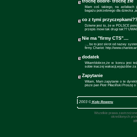
trochę dobre- trochę złe
Mam coś takiego, na asfaltach 
bagażu potrzebnego dla dziecka ,a
co z tymi przyczepkami?
Dziwne jest to, że w POLSCE ponoć
przepis mowi tak drugi tak?? UW
Nie ma "firmy CTS"....
..., bo to jest skrot od nazwy sy
firmy Chariot: http://www.chariotc
dodatek
Witam!dobrze,że w koncu jest te
sobie inaczej wakacji,wyjazdów z
Zapytanie
Witam, Mam zapytanie o te dyrekt
pisze pan Piotr Piłaciñski Proszę o
2003 ©
Koło Roweru
Wszelkie prawa zastrzeżone.
określionych prz
st