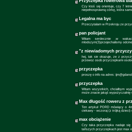
Przyczepka rowerowa dla
Czy ktoś się orientuje, czy 7 let
niepełnosprawną córkę, która samo
Legalna ma byc
Przeczytalam w Przekroju ze przyc
pan policjant
Witam serdecznie .w waka
mlodszym(3)przejechalismy odci
"z niewiadomych przyczyn
hej, tak sie okazuje, ze z przy
przewoz osob przyczepkami osobo
przyczepka
proszę o info na adres: ijm@gdansk
przyczepka
Witam wszystkich, chciałbym wyp
może znacie jakąś wypożyczalnię 
Max długość roweru z pr
Ten artykuł PORD mówiący o 4m 
ciekawy - wczoraj (z trójką dzieci)
max obciążenie
Czy taka przyczepka nadaje się
tañszych przyczepkach jest max o