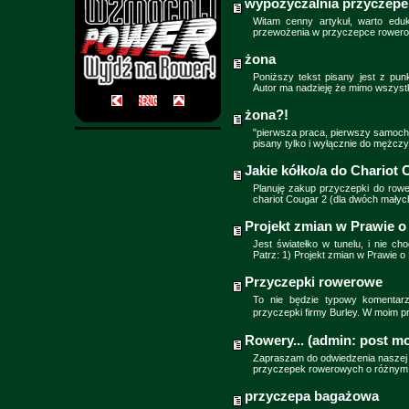
wypożyczalnia przyczepe
Witam cenny artykuł, warto ed
przewożenia w przyczepce rowerow
żona
Poniższy tekst pisany jest z pun
Autor ma nadzieję że mimo wszys
żona?!
"pierwsza praca, pierwszy samochó
pisany tylko i wyłącznie do mężcz
Jakie kółko/a do Chariot
Planuję zakup przyczepki do rowe
chariot Cougar 2 (dla dwóch małyc
Projekt zmian w Prawie 
Jest światełko w tunelu, i nie ch
Patrz: 1) Projekt zmian w Prawie 
Przyczepki rowerowe
To nie będzie typowy komentar
przyczepki firmy Burley. W moim
Rowery... (admin: post mo
Zapraszam do odwiedzenia naszej 
przyczepek rowerowych o różnym
przyczepa bagażowa