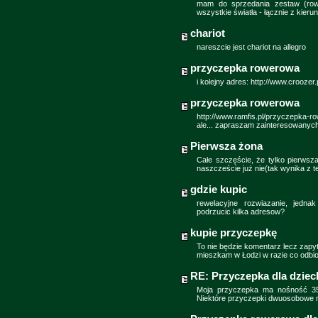
mam do sprzedania zestaw (row
wszystkie światła - łącznie z kier
chariot
nareszcie jest chariot na allegro
przyczepka rowerowa
i kolejny adres: http://www.croozer.
przyczepka rowerowa
http://www.ramfis.pl/przyczepka-
ale... zapraszam zainteresowanych
Pierwsza żona
Całe szczęście, że tylko pierws
naszczeście już nie(tak wynika z 
gdzie kupic
rewelacyjne rozwiazanie, jedn
podrzucic kilka adresow?
kupie przyczepkę
To nie będzie komentarz lecz zapy
mieszkam w Łodzi w razie co odbio
RE: Przyczepka dla dziec
Moja przyczepka ma nośność 35k
Niektóre przyczepki dwuosobowe