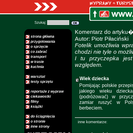
Szukaj:
Komentarz do artyku
strona główna
Autor: Piotr Piłaciński
przygotowania
Fotelik umożliwia wp
o sprzęcie
chodzi nie tyle o moż
co zabrać
transport
I tu przyczepka jes
w trasie
względem.
kuchnia
warsztat
Wiek dziecka
testy sprzętu
Pomijając polskie przep
jakiego wieku dzieck
reportaże z wypraw
(podróżować) w przyc
ciekawostki
filmy
zamiar ruszyć w Pol
książki
berbeciem.
do ściągnięcia
o stronie
inne komentarze:
inne strony