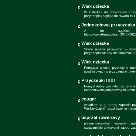
Wiek dziecka
W instrukcji do przyczepek Cha
przyczepką zapiętą do roweru to 1
Jednokołowa przyczepka
A co sądzicie, 
http://www.allegro.pl/item30467
Wiek dziecka
Skoro można przewozić w wózk
przyczepki tak aby nie obciążać k
Wiek dziecka
Pomijając polskie przepisy o r
(podróżować) w przyczepce rowe
Przyczepki !!!!!!
Pomysł dobry ,ale tylko po tereni
konsenkwencjami prawnymi.Jeżdż
cougar
wpadłem na tę stronę zupełnie pr
Wielkie dzięki!!! pozdrowienia macie
osprzęt rowerowy
jestem miłośnikiem rowerów. ciąg
światłami kierunkowymi i stopu. 