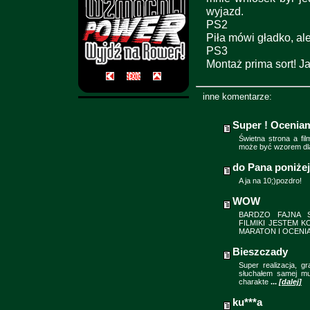
wyjazd.
PS2
Piła mówi gładko, al
PS3
Montaż prima sort! Ja
inne komentarze:
Super ! Ocenia
Świetna strona a fil
może być wzorem dl
do Pana poniżej 
A ja na 10;)pozdro!
WOW
BARDZO FAJNA 
FILMIKI JESTEM 
MARATON I OCENIAM 
Bieszczady
Super realizacja, gr
słuchałem samej muz
charakte
...
[dalej]
ku***a