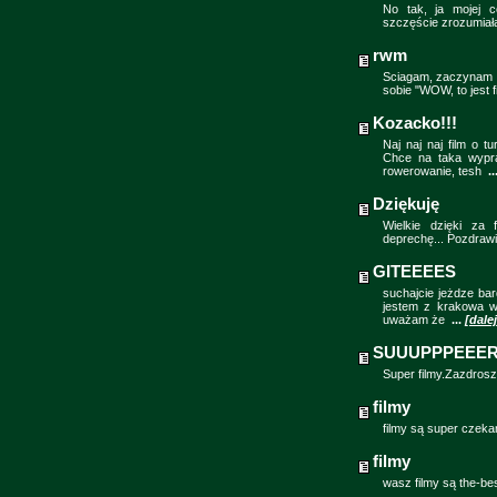
No tak, ja mojej c
szczęście zrozumiała
rwm
Sciagam, zaczynam o
sobie "WOW, to jest 
Kozacko!!!
Naj naj naj film o t
Chce na taka wypr
rowerowanie, tesh
..
Dziękuję
Wielkie dzięki za
deprechę... Pozdrawi
GITEEEES
suchajcie jeżdze ba
jestem z krakowa w
uważam że
...
[dalej
SUUUPPPEEER!
Super filmy.Zazdrosz
filmy
filmy są super czek
filmy
wasz filmy są the-best!