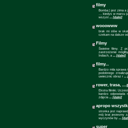
filmy
Bomba:) jest zima a 
.... kiedys w marcu 
wszyst
...
[dalej]
wooowww
brak mi slów w skal
czekam na dalsze odci
Filmy
Świetne filmy. Z p
zastrzeżenie mógłb
Indiach, a
...
[dalej]
filmy...
Bardzo mila sprawa 
podobnego zrealizu
uwiecznic obraz r
...
rower, trasa, ..
Ekstra filmiki. Ucze
bardzo odpowiada mi
zdjęcia
...
[dalej]
apropo wszystk
stronka jest naprawd
mój brat jestesmy z
wyczynów by
...
[dal
super