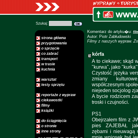
Szukaj:
Komentarz do artyku�u:
fil
Autor: Piotr Zabłudowski
strona główna
Filmy z naszych wypraw. Zo
przygotowania
o sprzęcie
kórfa
co zabrać
transport
A to ciekawe; skąd
w trasie
"kurwa", jako "kurka"?
kuchnia
Czystość języka ver
zmiany kulturo
warsztat
współczesnym społec
testy sprzętu
niejeden socjolog zja
reportaże z wypraw
A bycie rodzicem za
ciekawostki
troski i czujności.
filmy
książki
PS1
Obejrzałem film z J
do ściągnięcia
pies ZAJEBAŁ jaką
o stronie
zębami i nieuwagą w
inne strony
mnie wniosek był jed