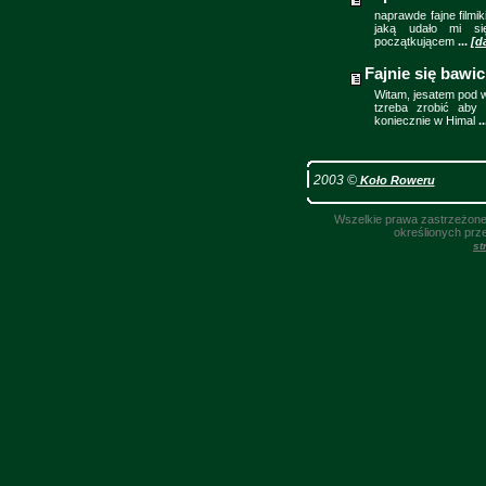
naprawde fajne filmik
jaką udało mi si
początkującem
...
[d
Fajnie się bawic
Witam, jesatem pod w
tzreba zrobić aby
koniecznie w Himal
..
2003 ©
Koło Roweru
Wszelkie prawa zastrzeżone.
określionych prz
st