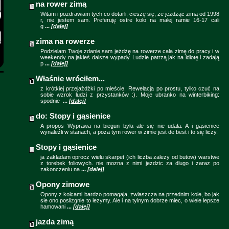
na rower zimą
Witam i pozdrawiam tych co dotarli, cieszę się, że jeżdżąc zimą od 1998
r, nie jestem sam. Preferuję ostre koło na małej ramie 16-17 cali
g
...
[dalej]
zima na rowerze
Podzielam Twoje zdanie,sam jeżdżę na rowerze cała zimę do pracy i w
weekendy na jakieś dalsze wypady. Ludzie patrzą jak na idiotę i zadają
p
...
[dalej]
Właśnie wróciłem...
z krótkiej przejażdżki po mieście. Rewelacja po prostu, tylko czuć na
sobie wzrok ludzi z przystanków :). Moje ubranko na winterbiking:
spodnie
...
[dalej]
do: Stopy i gąsienice
A propos Wyprawa na biegun była ale się nie udała. A i gąsienice
wynaleźli w stanach, a poza tym rower w zimie jest de best i to się liczy.
Stopy i gąsienice
ja zakladam oprocz wielu skarpet (ich liczba zalezy od butow) warstwe
z torebek foliowych. nie mozna z nimi jezdzic za dlugo i zaraz po
zakonczeniu na
...
[dalej]
Opony zimowe
Opony z kolcami bardzo pomagaja, zwlaszcza na przednim kole, bo jak
sie ono poslizgnie to lezymy. Ale i na tylnym dobrze miec, o wiele lepsze
hamowani
...
[dalej]
jazda zimą