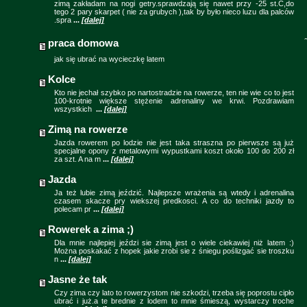
zimą zakładam na nogi getry.sprawdzają się nawet przy -25 st.C,do
tego 2 pary skarpet ( nie za grubych ),tak by było nieco luzu dla palców
.spra
...
[dalej]
praca domowa
jak się ubrać na wycieczkę latem
Kolce
Kto nie jechał szybko po nartostradzie na rowerze, ten nie wie co to jest
100-krotnie większe stężenie adrenaliny we krwi. Pozdrawiam
wszystkich
...
[dalej]
Zimą na rowerze
Jazda rowerem po lodzie nie jest taka straszna po pierwsze są już
specjalne opony z metalowymi wypustkami koszt około 100 do 200 zł
za szt. A na m
...
[dalej]
Jazda
Ja też lubie zimą jeździć. Najlepsze wrażenia są wtedy i adrenalina
czasem skacze pry wiekszej predkosci. A co do techniki jazdy to
polecam pr
...
[dalej]
Rowerek a zima ;)
Dla mnie najlepiej jeździ sie zimą jest o wiele ciekawiej niż latem :)
Można poskakać z hopek jakie zrobi sie z śniegu poślizgać sie troszku
n
...
[dalej]
Jasne że tak
Czy zima czy lato to rowerzystom nie szkodzi, trzeba się poprostu cipło
ubrać i już.a te brednie z lodem to mnie śmieszą, wystarczy troche