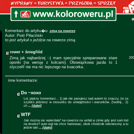
a
Komentarz do artyku�u:
zimą na rowerze
Autor: Piotr Piłaciński
to jest artykuł o jeździe na rowerze zimą.
rower + śnieg/lód
Zimą jak najbardziej :-) mam specjalnie spreparowane stare
200
oponki (na wersję z kolcami). Obowiązkowa jazda to 1
styczeñ! nie ma nic lepszego na koacorka..
inne komentarze:
Do ~xoxo
Lol, piękny komentarz... 1) jak nie panujesz nad autem to znaczy, że za
szybko jedziesz w stosunku do umiejętności i warunków. Zwolnij... 2)
ch
...
[dalej]
WTF
Jak mozna sie wpierdala* na rowerze na asfalt w zimie gdy jest sam lod
na drodze? auto wgl nie chce hamowac, obok chodznik odsniezony a tu
jedzie taki
...
[dalej]