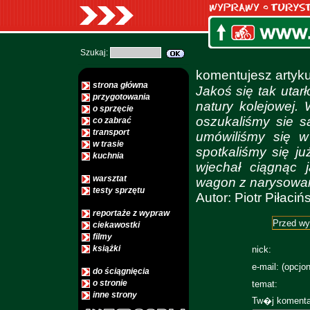
Szukaj:
komentujesz arty
strona główna
Jakoś się tak utar
przygotowania
natury kolejowej.
o sprzęcie
oszukaliśmy sie s
co zabrać
transport
umówiliśmy się w
w trasie
spotkaliśmy się j
kuchnia
wjechał ciągnąc 
warsztat
wagon z narysowa
testy sprzętu
Autor: Piotr Piłacińs
reportaże z wypraw
Przed w
ciekawostki
filmy
książki
nick:
e-mail: (opcjon
do ściągnięcia
o stronie
temat:
inne strony
Tw�j komenta