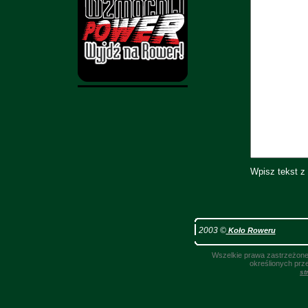
Wpisz tekst z
2003 ©
Koło Roweru
Wszelkie prawa zastrzeżone.
określionych prz
st