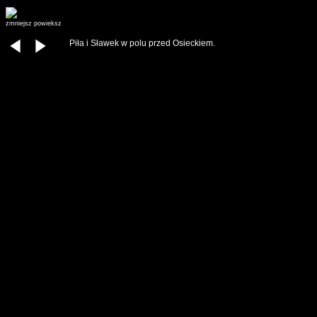
zmniejsz
powieksz
Piła i Sławek w polu przed Osieckiem.