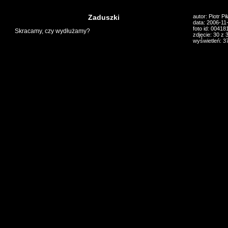
Zaduszki
autor: Piotr Pi
data: 2006-11
foto id: 00418
Skracamy, czy wydłużamy?
zdjęcie: 30 z 
wyświetleń: 3