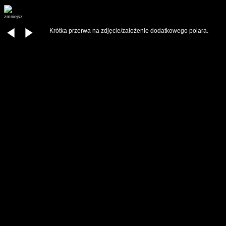
zmniejsz
Krótka przerwa na zdjęcie/założenie dodatkowego polara.