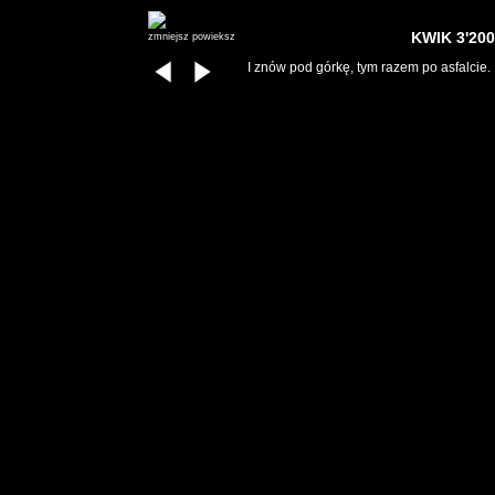
KWIK 3'200
zmniejsz
powieksz
I znów pod górkę, tym razem po asfalcie.