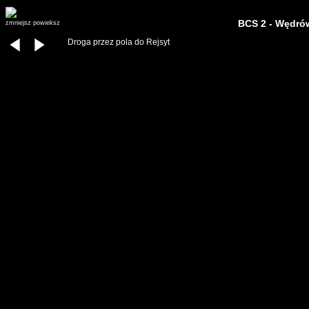
BCS 2 - Wędró
zmniejsz
powieksz
Droga przez pola do Rejsyt