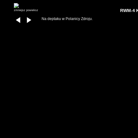
RWM-4 K
zmniejsz
powieksz
Na deptaku w Polanicy Zdroju.