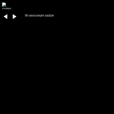
zmniejsz
W owocowym sadzie