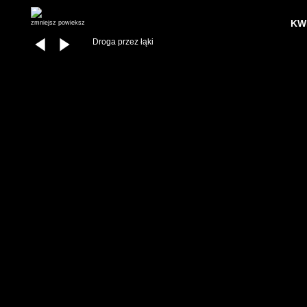
KWI
zmniejsz
powieksz
Droga przez łąki