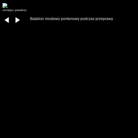
zmniejsz
powieksz
Batalion mostowo pontonowy podczas przeprawy