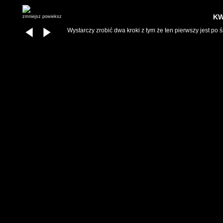
KW
zmniejsz
powieksz
Wystarczy zrobić dwa kroki z tym że ten pierwszy jest po 