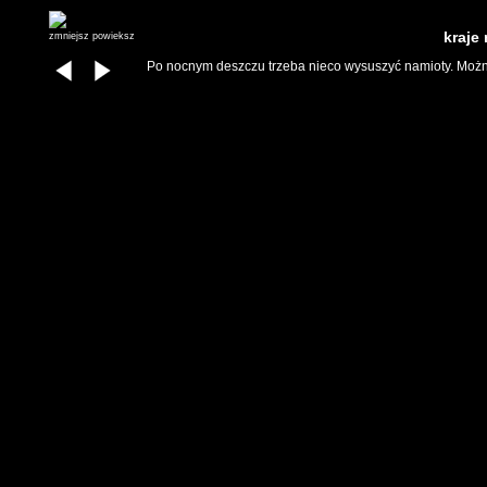
kraje
zmniejsz
powieksz
Po nocnym deszczu trzeba nieco wysuszyć namioty. Można 