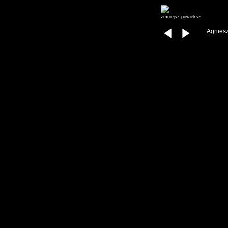
zmniejsz
powieksz
Agniesz