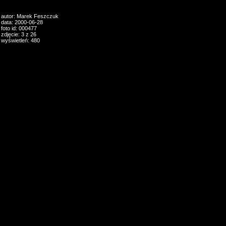
autor: Marek Feszczuk
data: 2000-06-28
foto id: 000477
zdjęcie: 3 z 26
wyświetleń: 480